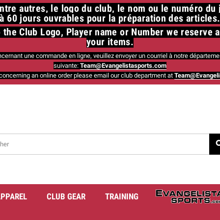
tre autres, le logo du club, le nom ou le numéro du
à 60 jours ouvrables pour la préparation des articles.
 to the Club Logo, Player name or Number we reserve 
your items.
ncernant une commande en ligne, veuillez envoyer un courriel à notre départemen
suivante:
Team@Evangelistasports.com
concerning an online order please email our club department at
Team@Evangeli
sea
APPAREL
CLUB GEAR
TRAINING