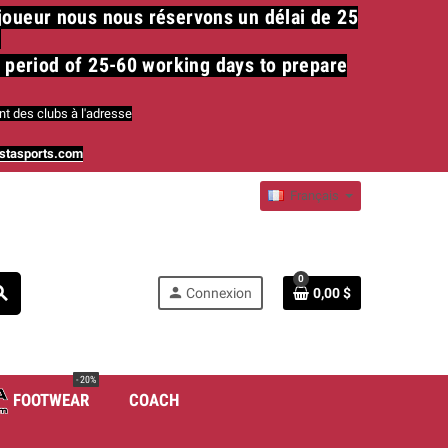
 joueur nous nous réservons un délai de 25
​
a period of 25-60 working days to prepare
t des clubs à l'adresse
stasports.com
Français
0
rch
person
Connexion
0,00 $
- 20%
FOOTWEAR
COACH