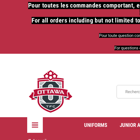
​Pour toutes les commandes comportant, en
For all orders including but not limited
Pour toute question co
For questions 
view_headline
UNIFORMS
JUNIOR 