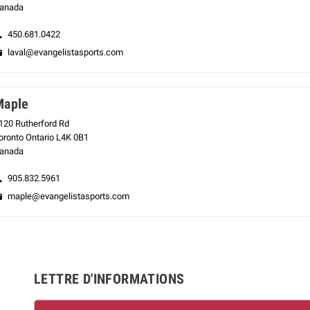
anada
450.681.0422
ne
laval@evangelistasports.com
il
Maple
120 Rutherford Rd
oronto Ontario L4K 0B1
anada
905.832.5961
ne
maple@evangelistasports.com
il
LETTRE D'INFORMATIONS
m