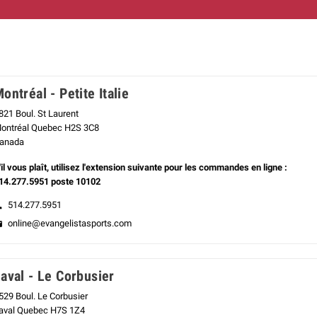
ontréal - Petite Italie
821 Boul. St Laurent
ontréal Quebec H2S 3C8
anada
'il vous plaît, utilisez l'extension suivante pour les commandes en ligne :
14.277.5951 poste 10102
514.277.5951
ne
online@evangelistasports.com
il
aval - Le Corbusier
529 Boul. Le Corbusier
aval Quebec H7S 1Z4